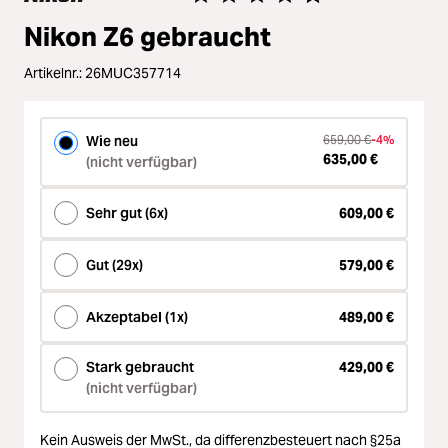
Zubehör
Durchschnittliche Bewertung von 4
Nikon Z6 gebraucht
ading...
Licht & Studio
Artikelnr.:
26MUC357714
ading...
Bildbearbeitung
Wie neu
659,00 €
-4%
ading...
635,00 €
(nicht verfügbar)
Ferngläser
ading...
Sehr gut (6x)
609,00 €
Second Hand
Gut (29x)
579,00 €
ading...
SALE
Akzeptabel (1x)
489,00 €
ading...
Stark gebraucht
429,00 €
(nicht verfügbar)
Kein Ausweis der MwSt.,
da differenzbesteuert nach §25a