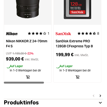
1
8
Durchschnittliche Bewertung von 4 von 5 Sternen
Durchschnittliche B
Nikon NIKKOR Z 24–70mm
SanDisk Extreme PRO
F4 S
128GB CFexpress Typ B
F
UVP
1.199,00 €
-22%
199,99 €
inkl. MwSt.
939,00 €
inkl. MwSt.
Auf Lager
Auf Lager
In 1-3 Werktagen bei dir
In 1-3 Werktagen bei dir
Produktinfos