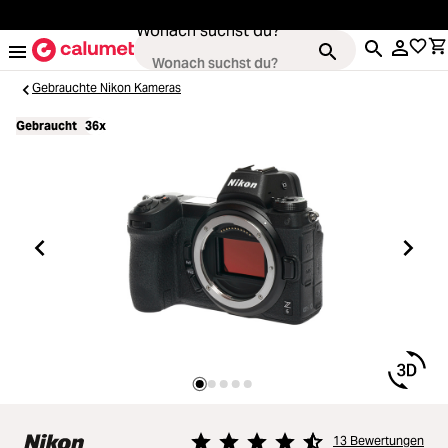
alt springen
Wonach suchst du?
Gebrauchte Nikon Kameras
Gebraucht
36x
Kameras
ading...
Objektive
ading...
Video & Drohnen
ading...
Stative & Gimbals
ading...
Taschen
ading...
13 Bewertungen