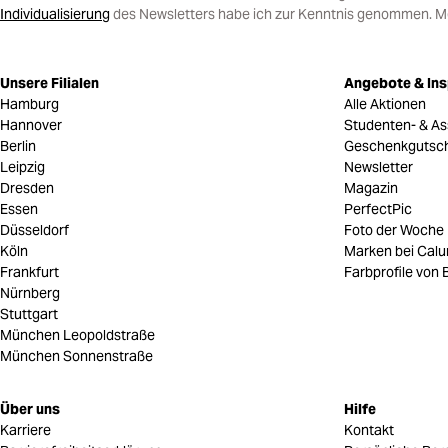
Individualisierung
des Newsletters habe ich zur Kenntnis genommen. Mein
Unsere Filialen
Angebote & Ins
Hamburg
Alle Aktionen
Hannover
Studenten- & As
Berlin
Geschenkgutsc
Leipzig
Newsletter
Dresden
Magazin
Essen
PerfectPic
Düsseldorf
Foto der Woche
Köln
Marken bei Cal
Frankfurt
Farbprofile von B
Nürnberg
Stuttgart
München Leopoldstraße
München Sonnenstraße
Über uns
Hilfe
Karriere
Kontakt