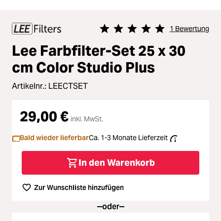
1 Bewertung
Durchschnittliche Bewertung von 
Lee Farbfilter-Set 25 x 30
cm Color Studio Plus
Artikelnr.:
LEECTSET
29,00 €
inkl. MwSt.
Bald wieder lieferbar
Ca. 1-3 Monate Lieferzeit
In den Warenkorb
Zur Wunschliste hinzufügen
oder