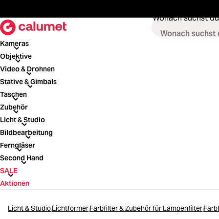
springen
Zur Hauptnavigation springen
Wonach suchst du
Kameras
Kameras
Objektive
Objektive
Video & Drohnen
Video & Drohnen
Stative & Gimbals
Stative & Gimbals
Taschen
Taschen
Zubehör
Zubehör
Licht & Studio
Licht & Studio
Bildbearbeitung
Bildbearbeitung
Ferngläser
Ferngläser
Second Hand
Second Hand
SALE
SALE
Aktionen
Licht & Studio
Lichtformer
Farbfilter & Zubehör für Lampenfilter
Farbf