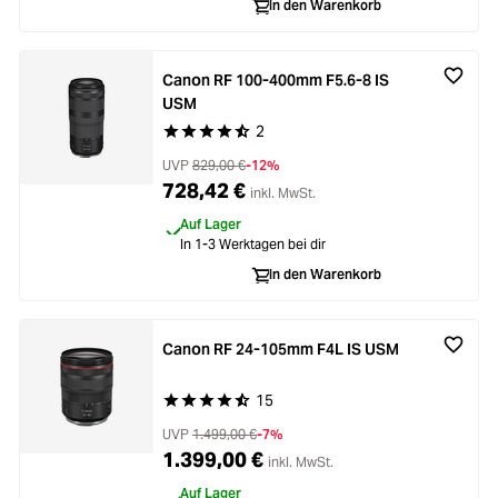
Loading...
Zubehör
In den Warenkorb
Loading...
Licht & Studio
Canon RF 100-400mm F5.6-8 IS
USM
Loading...
Bildbearbeitung
2
Durchschnittliche Bewertung von 4.5 von 5 Ste
UVP
829,00 €
-12%
Loading...
Ferngläser
728,42 €
inkl. MwSt.
Auf Lager
Loading...
In 1-3 Werktagen bei dir
Second Hand
In den Warenkorb
Loading...
SALE
Canon RF 24-105mm F4L IS USM
15
Durchschnittliche Bewertung von 4.8 von 5 Ste
UVP
1.499,00 €
-7%
1.399,00 €
inkl. MwSt.
Auf Lager