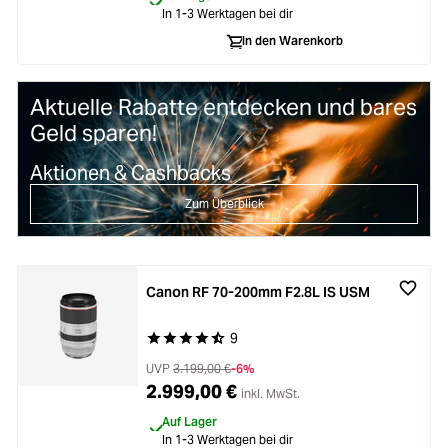
In 1-3 Werktagen bei dir
In den Warenkorb
Aktuelle Rabatte entdecken und bares
Geld sparen!
Aktionen & Cashbacks
Zum Überblick
Canon RF 70-200mm F2.8L IS USM
9
Durchschnittliche Bewertung von 4.8 von 5 Ste
UVP
3.199,00 €
-6%
2.999,00 €
inkl. MwSt.
Auf Lager
In 1-3 Werktagen bei dir