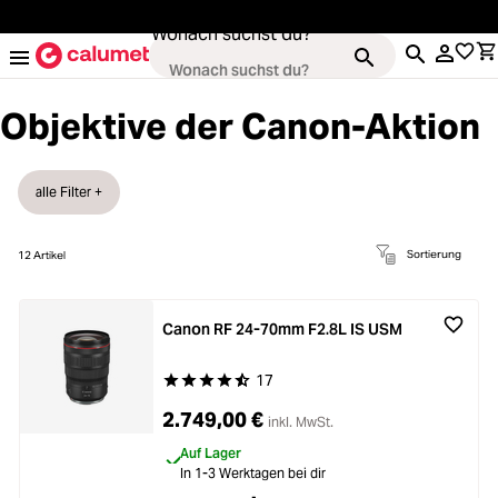
alt springen
Wonach suchst du?
Objektive der Canon-Aktion
Loading...
Kameras
alle Filter +
Loading...
Objektive
Sortierung
12
Artikel
Loading...
Video & Drohnen
Canon RF 24-70mm F2.8L IS USM
Loading...
Stative & Gimbals
17
Durchschnittliche Bewertung von 4.8 von 5 Ste
Loading...
2.749,00 €
inkl. MwSt.
Taschen
Auf Lager
In 1-3 Werktagen bei dir