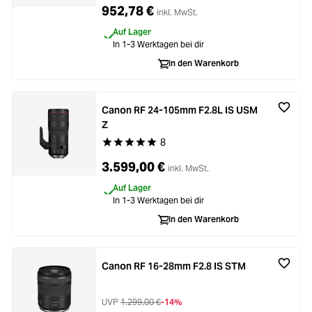
952,78 €
inkl. MwSt.
Auf Lager
In 1-3 Werktagen bei dir
In den Warenkorb
Canon RF 24-105mm F2.8L IS USM
Z
8
Durchschnittliche Bewertung von 5 von 5 Stern
3.599,00 €
inkl. MwSt.
Auf Lager
In 1-3 Werktagen bei dir
In den Warenkorb
Canon RF 16-28mm F2.8 IS STM
UVP
1.299,00 €
-14%