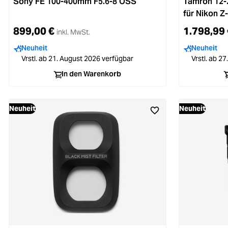
Sony FE 100-400mm F5.6-8 OSS
Tamron 12-
für Nikon Z
899,00 €
1.798,99 
inkl. MwSt.
Neuheit
Neuheit
Vrstl. ab 21. August 2026 verfügbar
Vrstl. ab 2
In den Warenkorb
Neuheit
Neuheit