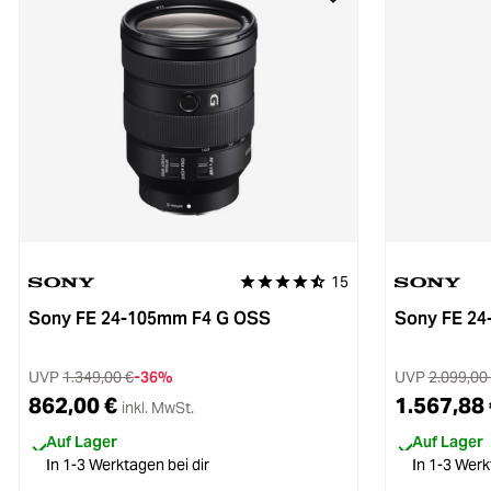
15
Durchschnittliche Bewertung von 4.8
Sony FE 24-105mm F4 G OSS
Sony FE 24
UVP
1.349,00 €
-36%
UVP
2.099,00
862,00 €
1.567,88 
inkl. MwSt.
Auf Lager
Auf Lager
In 1-3 Werktagen bei dir
In 1-3 Werk