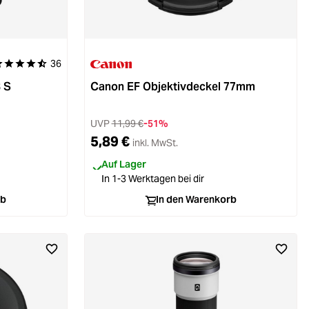
36
urchschnittliche Bewertung von 4.9 von 5 Sternen
 S
Canon EF Objektivdeckel 77mm
UVP
11,99 €
-51%
5,89 €
inkl. MwSt.
Auf Lager
In 1-3 Werktagen bei dir
rb
In den Warenkorb