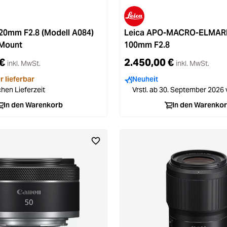
20mm F2.8 (Modell A084)
Leica APO-MACRO-ELMAR
-Mount
100mm F2.8
€
2.450,00 €
inkl. MwSt.
inkl. MwSt.
r lieferbar
Neuheit
hen Lieferzeit
Vrstl. ab 30. September 2026
In den Warenkorb
In den Warenko