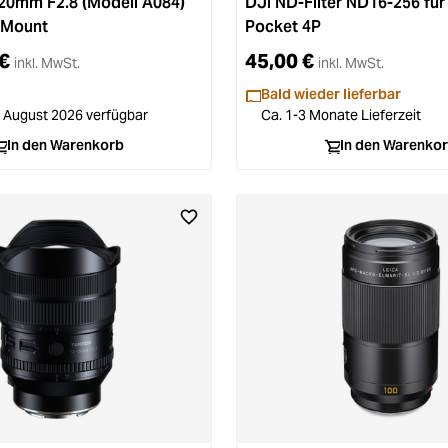
20mm F2.8 (Modell A084)
DJI ND-Filter ND16-256 fü
-Mount
Pocket 4P
€
45,00 €
inkl. MwSt.
inkl. MwSt.
Bald wieder lieferbar
7. August 2026 verfügbar
Ca. 1-3 Monate Lieferzeit
In den Warenkorb
In den Warenko