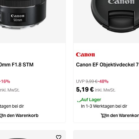
.8 von 5 Sternen
50mm F1.8 STM
Canon EF Objektivdeckel
-16%
UVP
9,99 €
-48%
5,19 €
inkl. MwSt.
inkl. MwSt.
Auf Lager
tagen bei dir
In 1-3 Werktagen bei dir
In den Warenkorb
In den Warenko