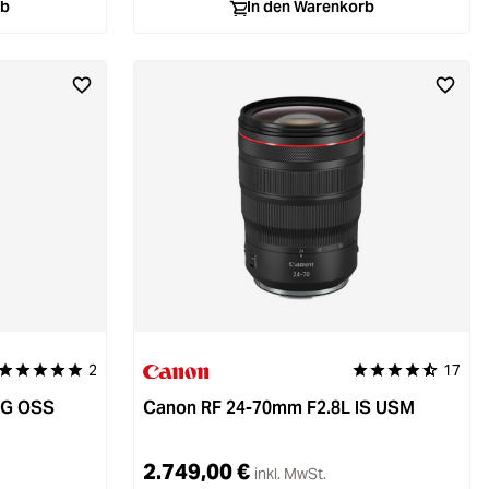
rb
In den Warenkorb
2
17
Durchschnittliche Bewertung von 5 von 5 Sternen
Durchschnittliche B
 G OSS
Canon RF 24-70mm F2.8L IS USM
2.749,00 €
inkl. MwSt.