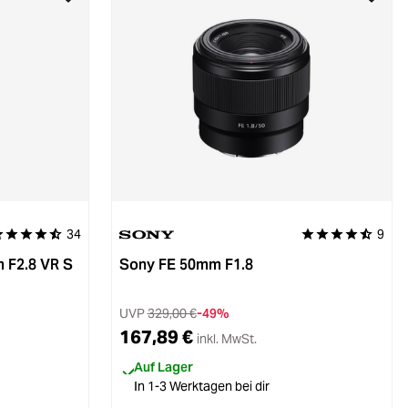
34
9
urchschnittliche Bewertung von 4.9 von 5 Sternen
Durchschnittliche
 F2.8 VR S
Sony FE 50mm F1.8
UVP
329,00 €
-49%
167,89 €
inkl. MwSt.
Auf Lager
In 1-3 Werktagen bei dir